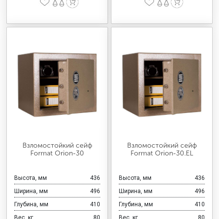
Взломостойкий сейф
Взломостойкий сейф
Format Orion-30
Format Orion-30.EL
Высота, мм
436
Высота, мм
436
Ширина, мм
496
Ширина, мм
496
Глубина, мм
410
Глубина, мм
410
Вес, кг
80
Вес, кг
80