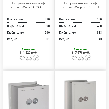
МЕДИЦИНСКАЯ МЕБЕЛЬ
Встраиваемый сейф
Встраиваемый сейф
Format Wega 10 260 CL
Format Wega 20 380 CL
СИСТЕМЫ ХРАНЕНИЯ
Высота, мм
330
Высота, мм
330
Ширина, мм
390
Ширина, мм
490
Глубина, мм
260
Глубина, мм
383
ОФИСНАЯ МЕБЕЛЬ
Вес, кг
31
Вес, кг
43
В наличии
В наличии
111 220 руб.
117 570 руб.
МЕБЕЛЬ ДЛЯ ДОМА
МЕБЕЛЬ ДЛЯ СТОЛОВЫХ
СТАЛЬНЫЕ ДВЕРИ