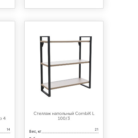
Стеллаж напольный CombiK L
р 4
100/3
14
21
Вес, кг