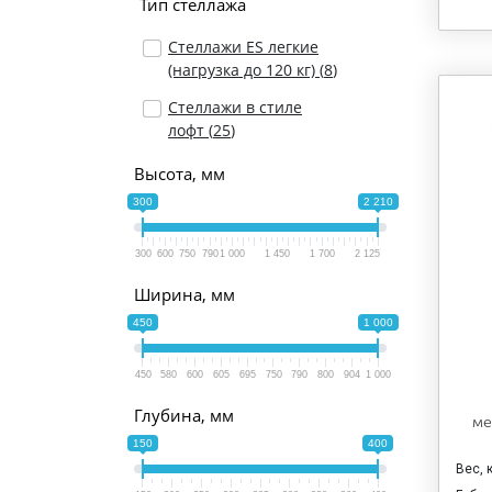
Тип стеллажа
Стеллажи ES легкие
(нагрузка до 120 кг) (
8
)
Стеллажи в стиле
лофт (
25
)
Высота, мм
300
2 210
300
600
750
790
1 000
1 450
1 700
2 125
Ширина, мм
450
1 000
450
580
600
605
695
750
790
800
904
1 000
Глубина, мм
ме
150
400
Вес, 