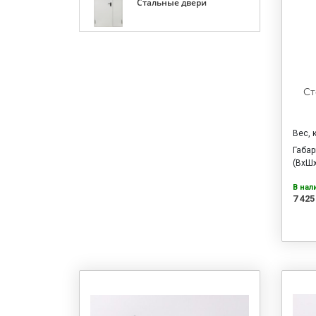
Стальные двери
Ст
Вес, 
Габа
(ВхШх
В нал
7 425