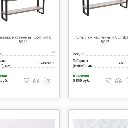
еллаж настенный CombiK L
Стеллаж настенный Combi
80/4
80/3
13
кг
Вес, кг
риты
Габариты
905x800x200
668x8
Г), мм
(ВхШхГ), мм
ичии
В наличии
 руб.
5 850 руб.