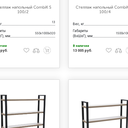
еллаж напольный CombiK S
Стеллаж напольный CombiK
100/2
100/4
13
кг
Вес, кг
риты
Габариты
550x1000x320
1500x10
Г), мм
(ВхШхГ), мм
ичии
В наличии
 руб.
13 005 руб.