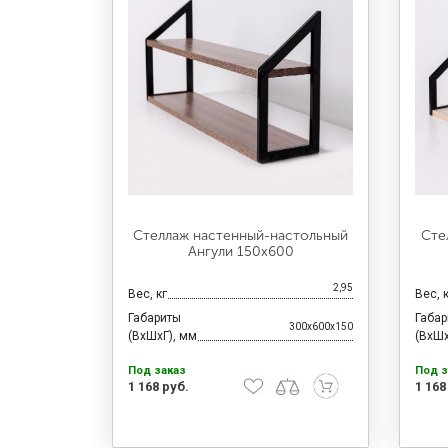
Стеллаж настенный-настольный
Сте
Ангули 150х600
2,95
Вес, кг
Вес, 
Габариты
Габа
300x600x150
(ВхШхГ), мм
(ВхШх
Под заказ
Под з
1 168 руб.
1 168