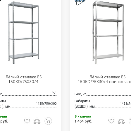
Лёгкий стеллаж ES
Лёгкий стеллаж ES
150KD/75Х30/4
150KD/75Х30/4 оцинкован
5,3
кг
Вес, кг
риты
Габариты
1435x750x300
1453x7
Г), мм
(ВхШхГ), мм
ичии
В наличии
 руб.
1 454 руб.