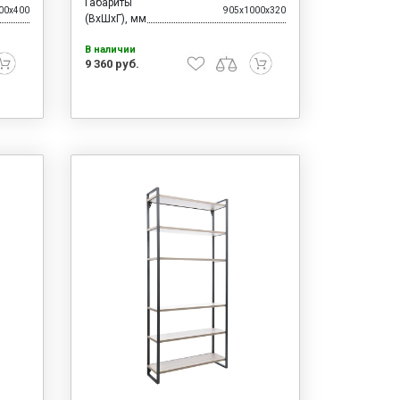
Габариты
00x400
905x1000x320
(ВхШхГ), мм
В наличии
9 360 руб.