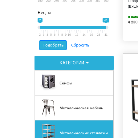
Габа
150
200
250
290
295
300
320
360
400
(ВхШх
Вес, кг
В нал
2
41
4 230
2
3
4
5
6
7
8
9
10
12
14
19
23
41
КАТЕГОРИИ
Сейфы
Металлическая мебель
Металлические стеллажи