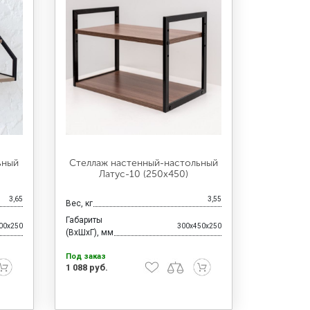
ьный
Стеллаж настенный-настольный
Латус-10 (250х450)
3,65
3,55
Вес, кг
Габариты
00x250
300x450x250
(ВхШхГ), мм
Под заказ
1 088 руб.