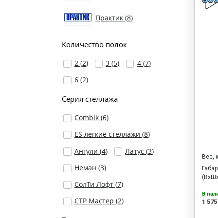
Практик (
8
)
Количество полок
2 (
2
)
3 (
5
)
4 (
7
)
6 (
2
)
Серия стеллажа
Combik (
6
)
ES легкие стеллажи (
8
)
Ангули (
4
)
Латус (
3
)
Вес, 
Неман (
3
)
Габа
(ВхШх
СолТи Лофт (
7
)
В нал
СТР Мастер (
2
)
1 575