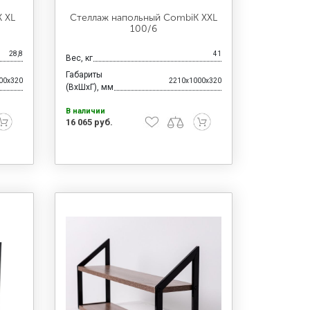
 XL
Стеллаж напольный CombiK XXL
100/6
28,8
41
Вес, кг
Габариты
00x320
2210x1000x320
(ВхШхГ), мм
В наличии
16 065 руб.