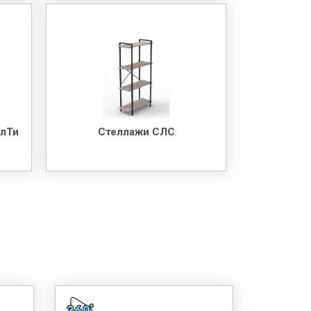
олТи
Стеллажи СЛС