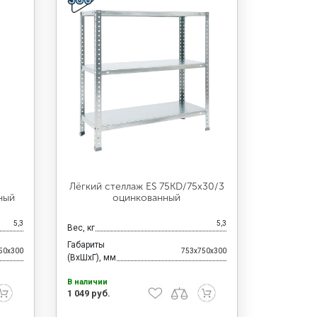
Лёгкий стеллаж ES 75KD/75x30/3
ный
оцинкованный
5,3
5,3
Вес, кг
Габариты
50x300
753x750x300
(ВхШхГ), мм
В наличии
1 049 руб.