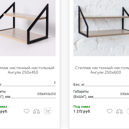
ллаж настенный-настольный
Стеллаж настенный-настол
Ангули 250х450
Ангули 250х600
3
кг
Вес, кг
риты
Габариты
300x450x250
300x6
Г), мм
(ВхШхГ), мм
аказ
Под заказ
 руб.
1 272 руб.