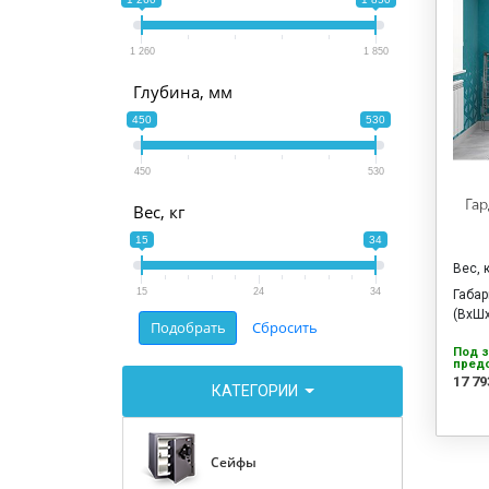
1 260
1 850
Глубина, мм
450
530
450
530
Гар
Вес, кг
15
34
Вес, 
15
24
34
Габа
(ВхШх
Под з
предо
17 79
КАТЕГОРИИ
Сейфы