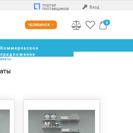
портал
Вход
поставщиков
0
ЧЕЛЯБИНСК
Коммерческое
предложение
омнаты
наты