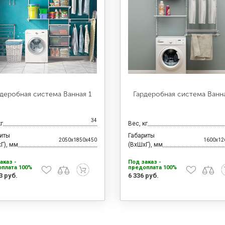
деробная система Ванная 1
Гардеробная система Ванн
34
кг
Вес, кг
риты
Габариты
2050x1850x450
1600x12
Г), мм
(ВхШхГ), мм
аказ -
Под заказ -
плата 100%
предоплата 100%
3 руб.
6 336 руб.