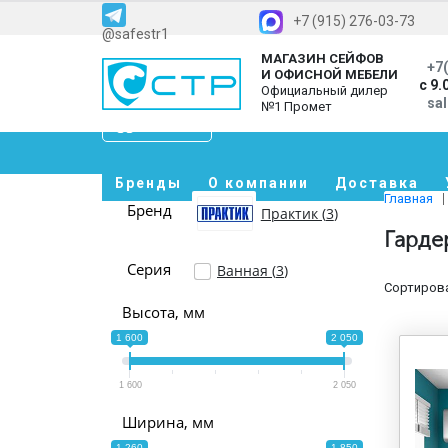
+7 (915) 276-03-73
@safestr1
МАГАЗИН СЕЙФОВ
+7(
И ОФИСНОЙ МЕБЕЛИ
с 9.
Официальный дилер
sa
№1 Промет
Каталог
Бренды
О компании
Доставка
Главная
Бренд
Практик (
3
)
Гарде
Серия
Ванная (
3
)
Сортирова
Высота, мм
1 600
2 050
1 600
2 050
Ширина, мм
1 260
1 850