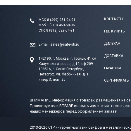
КОНТАКТЫ
МСК:
8 (499) 951-94-91
Моб:
8 (910) 463-58-06
СПб:
8 (812) 629-54-91
ГДЕ КУПИТЬ
ДИЛЕРАМ
E-mail:
sales@safe-str.ru
ДОСТАВКА
142190, г. Москва, г. Троицк, 41 км
Калужского шоссе, д.12, оф.209
ГАРАНТИЯ
198516, г. Санкт-Петербург,
Петергоф, ул. Фабричная, д. 1,
литер И, пом. 25
СЕРТИФИКАТЫ
ВНИМАНИЕ! Информация о товарах, размещенная на сай
Производители ВПРАВЕ вносить изменения в техническ
наших менеджеров перед оформлением заказа!
2013-2026 СТР интернет-магазин сейфов и металлическ