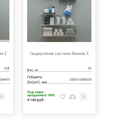
ая 2
Гардеробная система Ванная 3
15,8
24
Вес, кг
Габариты
60x450
2050x1260x530
(ВхШхГ), мм
Под заказ -
предоплата 100%
9 144 руб.