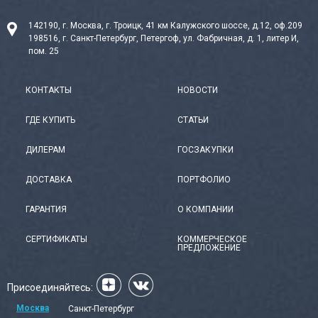
142190, г. Москва, г. Троицк, 41 км Калужского шоссе, д.12, оф.209
198516, г. Санкт-Петербург, Петергоф, ул. Фабричная, д. 1, литер И,
пом. 25
КОНТАКТЫ
НОВОСТИ
ГДЕ КУПИТЬ
СТАТЬИ
ДИЛЕРАМ
ГОСЗАКУПКИ
ДОСТАВКА
ПОРТФОЛИО
ГАРАНТИЯ
О КОМПАНИИ
СЕРТИФИКАТЫ
КОММЕРЧЕСКОЕ
ПРЕДЛОЖЕНИЕ
Присоединяйтесь:
Москва
Санкт-Петербург