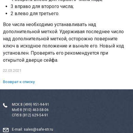
3 вправо для второго числа;
2 влево для третьего.
Все числа необходимо устанавливать над
дополнительной меткой. Удерживая последнее число
над дополнительной меткой, осторожно поверните
ключ в исходное положение и выньте его. Новый код
установлен. Проверять его рекомендуется при
открытой дверце сейфа.
22.03.2021
Возврат к списку
МСК:
8 (499) 951-94-91
Моб:
8 (910) 463-58-06
СПб:
8 (812) 629-54-91
E-mail:
sales@safe-str.ru