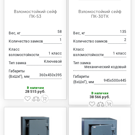
Взломостойкий сейф
Взломостойкий сейф
ПК-53
ПК-30ТК
58
135
Вес, кг
Вес, кг
1
2
Количество замков
Количество замков
Класс
Класс
1 класс
1 класс
взломостойкости
взломостойкости
Ключевой
Тип замка
Тип замка
Механический кодовый
Габариты
360x450x395
(ВхШхГ), мм
Габариты
945x500x445
(ВхШхГ), мм
В наличии
28 515 руб.
В наличии
38 566 руб.