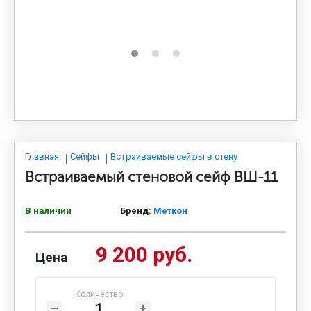
МЕДИЦИНСКАЯ МЕБЕЛЬ
СИСТЕМЫ ХРАНЕНИЯ
ОФИСНАЯ МЕБЕЛЬ
МЕБЕЛЬ ДЛЯ ДОМА
Главная
Сейфы
Встраиваемые сейфы в стену
Встраиваемый стеновой сейф ВШ-11
МЕБЕЛЬ ДЛЯ СТОЛОВЫХ
В наличии
Бренд:
Меткон
9 200 руб.
СТАЛЬНЫЕ ДВЕРИ
Цена
Количество