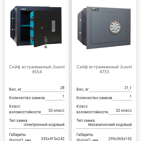
Сейф встраиваемый Juwel
Сейф встраиваемый Juwel
4554
4733
28
21,1
Вес, кг
Вес, кг
1
1
Количество замков
Количество замков
Класс
Класс
S2 класс
S2 класс
взломостойкости
взломостойкости
Тип замка
Тип замка
Электронный кодовый
Механический кодовый
Габариты
Габариты
335x415x242
295x365x192
(ВхШхГ), мм
(ВхШхГ), мм