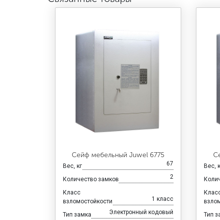
Сейф мебельный Juwel 6775
С
67
Вес, кг
Вес, 
2
Количество замков
Коли
Класс
Клас
1 класс
взломостойкости
взло
Электронный кодовый
Тип замка
Тип з