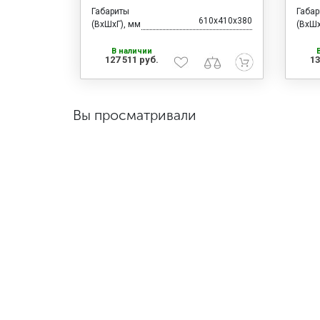
Габариты
Габа
610x410x380
(ВхШхГ), мм
(ВхШх
В наличии
127 511 руб.
13
Вы просматривали