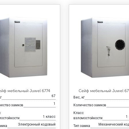
ейф мебельный Juwel 6774
Сейф мебельный Juwel 67
67
кг
Вес, кг
1
чество замков
Количество замков
с
Класс
1 класс
1
мостойкости
взломостойкости
Электронный кодовый
Механический ко
амка
Тип замка