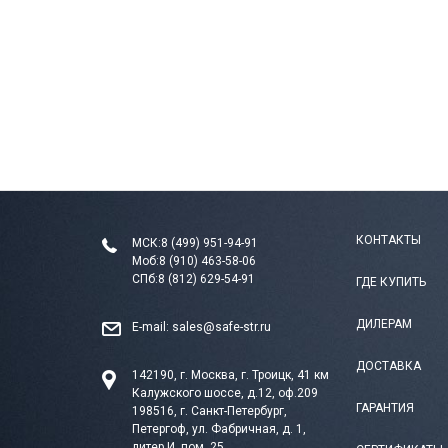
КОНТАКТЫ
МСК:
8 (499) 951-94-91
Моб:
8 (910) 463-58-06
СПб:
8 (812) 629-54-91
ГДЕ КУПИТЬ
ДИЛЕРАМ
E-mail:
sales@safe-str.ru
ДОСТАВКА
142190, г. Москва, г. Троицк, 41 км
Калужского шоссе, д.12, оф.209
ГАРАНТИЯ
198516, г. Санкт-Петербург,
Петергоф, ул. Фабричная, д. 1,
литер И, пом. 25