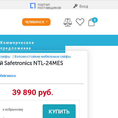
портал
Вход
поставщиков
0
ЧЕЛЯБИНСК
Коммерческое
предложение
 сейфы
Взломостойкие мебельные сейфы
 Safetronics NTL-24MES
fetronics
39 890 руб.
к избранному
КУПИТЬ