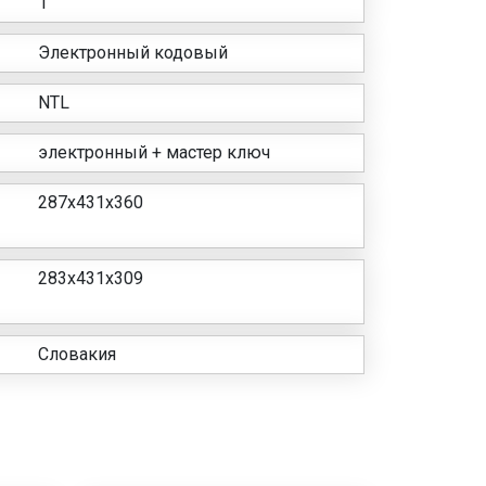
1
Электронный кодовый
NTL
электронный + мастер ключ
287х431х360
283х431х309
Словакия