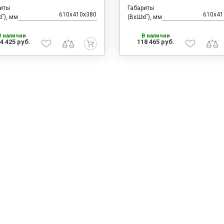
риты
Габариты
610x410x380
610x41
Г), мм
(ВхШхГ), мм
В наличии
В наличии
4 425 руб.
118 465 руб.