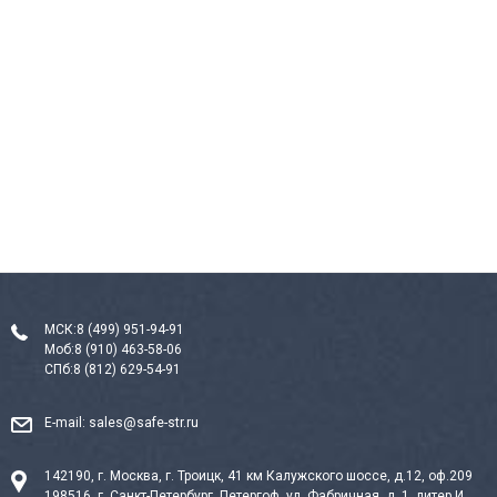
МСК:
8 (499) 951-94-91
Моб:
8 (910) 463-58-06
СПб:
8 (812) 629-54-91
E-mail:
sales@safe-str.ru
142190, г. Москва, г. Троицк, 41 км Калужского шоссе, д.12, оф.209
198516, г. Санкт-Петербург, Петергоф, ул. Фабричная, д. 1, литер И,